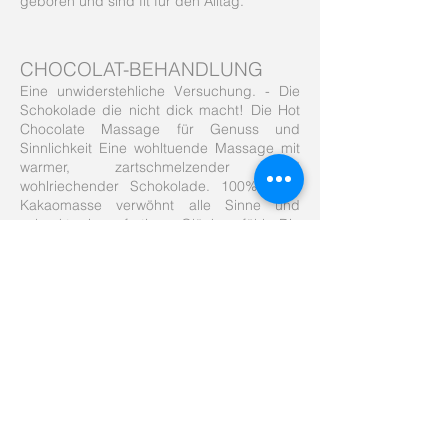
geboren und sind fit für den Alltag.
CHOCOLAT-BEHANDLUNG
Eine unwiderstehliche Versuchung. - Die
Schokolade die nicht dick macht! Die Hot
Chocolate Massage für Genuss und
Sinnlichkeit Eine wohltuende Massage mit
warmer, zartschmelzender und
wohlriechender Schokolade. 100% reine
Kakaomasse verwöhnt alle Sinne und
schenkt ein sofortiges Glücksgefühl. Die
Haut wird optimal mit Feuchtigkeit versorgt.
Eine seidig-weiche und zarte Haut sowie
ein glückliches Lächeln machen die
Chocolat Behandlung zu einem einmaligen
Erlebnis.
FUSSREFLEXZONEN-
THERAPIE
In den Füßen spiegelt sich unser gesamter